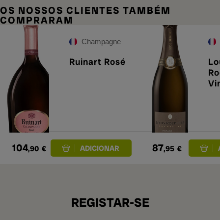
OS NOSSOS CLIENTES TAMBÉM
COMPRARAM
Champagne
Ruinart Rosé
Lo
Ro
Vi
104
87
,90
€
,95
€
REGISTAR-SE