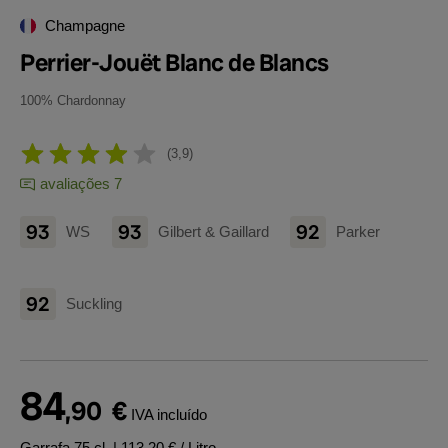
Champagne
Perrier-Jouët Blanc de Blancs
100% Chardonnay
3,9
avaliações 7
93
93
92
WS
Gilbert & Gaillard
Parker
92
Suckling
84
,90
€
IVA incluído
Garrafa 75 cl.
| 113,20 € / Litro