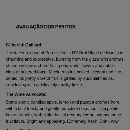
AVALIAÇÃO DOS PERITOS
Gilbert & Gaillard:
The latest release of Perrier-Joët's NV Brut Blanc de Blancs is
charming and expressive, bursting from the glass with aromas
of crisp yellow orchard fruit, pear, white flowers and subtle
hints of buttered toast. Medium to full-bodied, elegant and fine-
boned, its pretty core of fruit is girdled by succulent acids,
concluding with a delicately chalky finish
The Wine Advocate:
Some exotic candied apple, lemon and papaya aromas here,
with a faint toasty and gently reductive nose, too. The palate
has a smooth, sorbet-like ball of creamy lemon and nectarine
fruit flavor. Bright and appealing. Extremely fresh. Drink now.