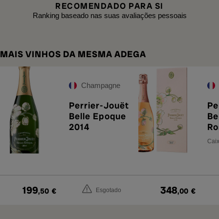
RECOMENDADO PARA SI
Ranking baseado nas suas avaliações pessoais
MAIS VINHOS DA MESMA ADEGA
Champagne
Perrier-Jouët
Pe
Belle Epoque
Be
2014
Ro
co
Caix
199
348
,50
€
,00
€
Esgotado