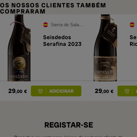
OS NOSSOS CLIENTES TAMBÉM
COMPRARAM
Sierra de Salamanca
Seisdedos
Se
Serafina 2023
Ri
29
29
,00
€
,00
€
REGISTAR-SE