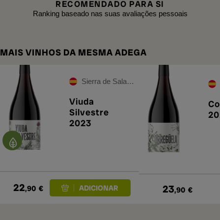
RECOMENDADO PARA SI
Ranking baseado nas suas avaliações pessoais
MAIS VINHOS DA MESMA ADEGA
Sierra de Salamanca
Viuda
Co
Silvestre
20
2023
22
23
,90
€
,90
€