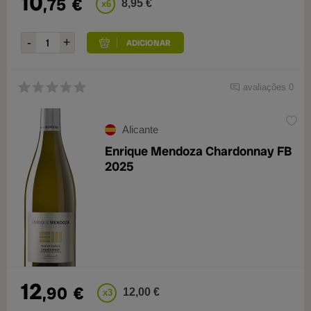
10
,75
€
8,95 €
x6
avaliações 0
Alicante
Enrique Mendoza Chardonnay FB
2025
12
,90
€
12,00 €
x3