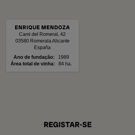
ENRIQUE MENDOZA
Cami del Romeral, 42
03580
Romerala
Alicante
España
Ano de fundação
1989
Área total de vinha
84 ha.
REGISTAR-SE