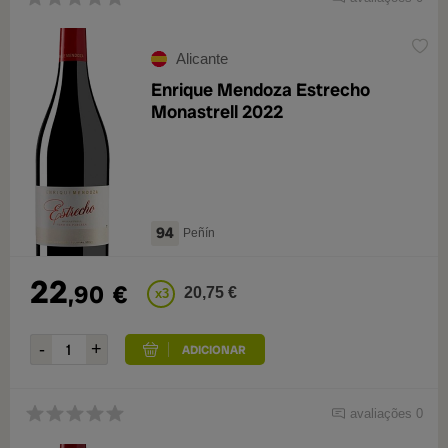
Alicante
Enrique Mendoza Estrecho
Monastrell 2022
94
Peñín
22
,90
€
20,75 €
x3
avaliações 0