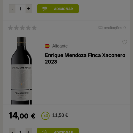
avaliações 0
Alicante
Enrique Mendoza Finca Xaconero
2023
14
,00
€
11,50 €
x3