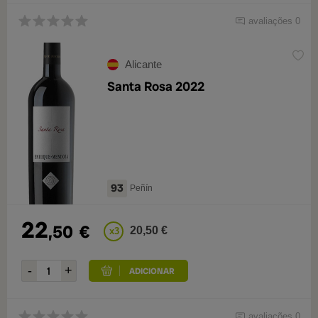
avaliações 0
Alicante
Santa Rosa 2022
93
Peñín
22
,50
€
20,50 €
x3
avaliações 0