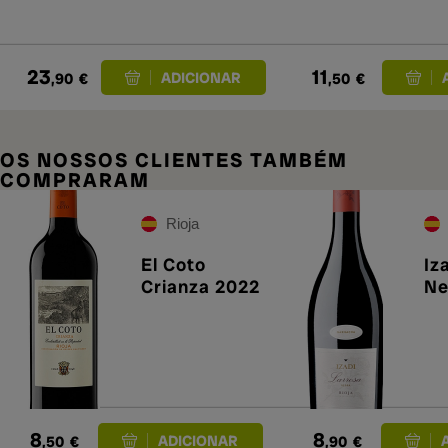
23
11
,90
€
,50
€
OS NOSSOS CLIENTES TAMBÉM
COMPRARAM
Rioja
El Coto
Iz
Crianza 2022
Ne
8
8
,50
€
,90
€