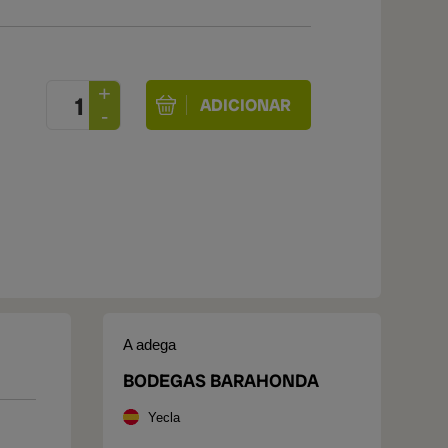
A adega
BODEGAS BARAHONDA
Yecla