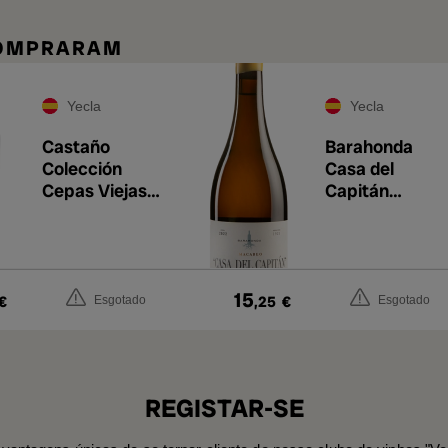
COMPRARAM
Yecla
Yecla
Castaño
Barahonda
Colección
Casa del
Cepas Viejas
Capitán
2019
Macabeo 2022
15
€
,25
€
Esgotado
Esgotado
REGISTAR-SE