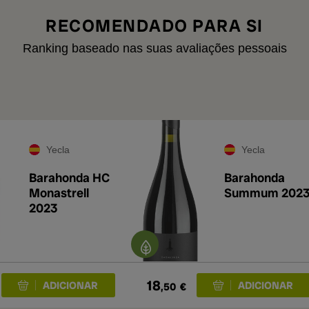
RECOMENDADO PARA SI
Ranking baseado nas suas avaliações pessoais
Yecla
Yecla
Barahonda HC
Barahonda
Monastrell
Summum 202
2023
18
,50
€