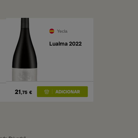
Yecla
Lualma 2022
21
,75
€