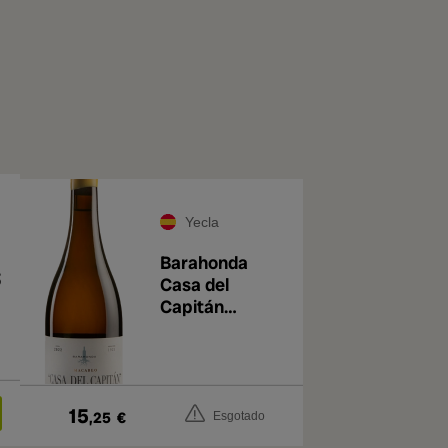
Yecla
Barahonda
3
Casa del
Capitán
Macabeo 2022
15
,25
€
Esgotado