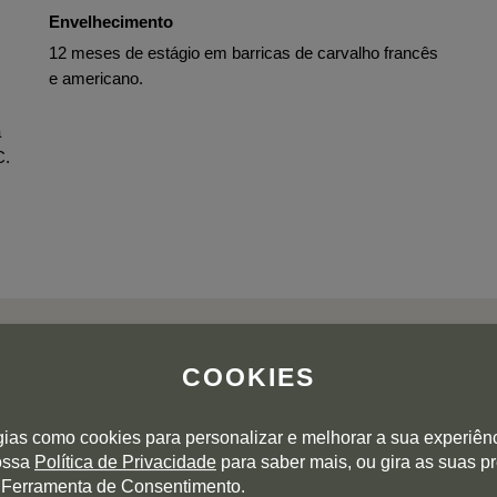
Envelhecimento
12 meses de estágio em barricas de carvalho francês
e americano.
a
C.
COOKIES
gias como cookies para personalizar e melhorar a sua experiên
AVALIAÇÕES DOS UTILIZADORES
nossa
Política de Privacidade
para saber mais, ou gira as suas p
 Ferramenta de Consentimento.