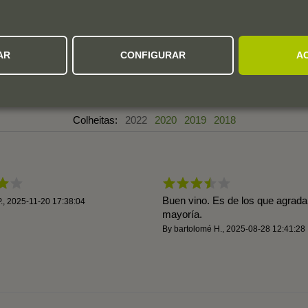
3,7
5
4
AR
CONFIGURAR
A
3
3 avaliações
2
1
Colheitas:
2022
2020
2019
2018
Buen vino. Es de los que agrada 
.
,
2025-11-20 17:38:04
mayoría.
By
bartolomé H.
,
2025-08-28 12:41:28