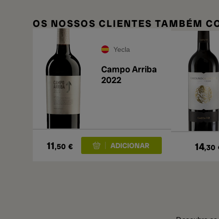
OS NOSSOS CLIENTES TAMBÉM 
Yecla
Campo Arriba
2022
11
14
,50
€
,30