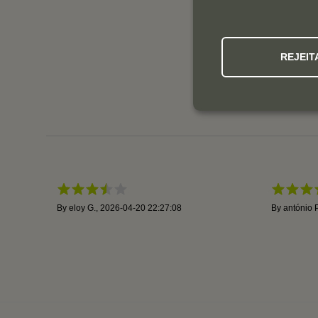
REJEIT
By
eloy G.
,
2026-04-20 22:27:08
By
antónio P