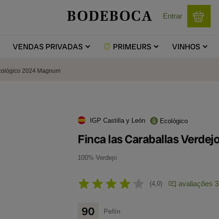
Entrar
VENDAS
PRIVADAS
PRIMEURS
VINHOS
Ecológico 2024 Magnum
IGP Castilla y León
Ecológico
Finca las Caraballas Verd
100% Verdejo
avaliações 3
4,0
90
Peñín