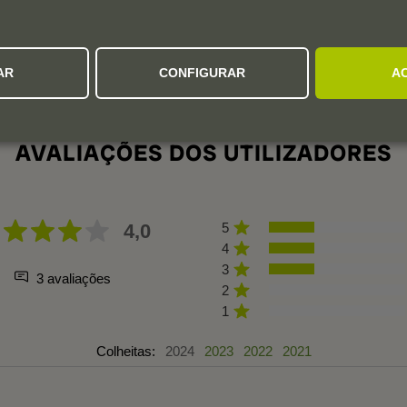
AR
CONFIGURAR
A
AVALIAÇÕES DOS UTILIZADORES
4,0
5
4
3
3 avaliações
2
1
Colheitas:
2024
2023
2022
2021