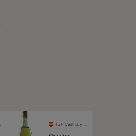
2
IGP Castilla y León