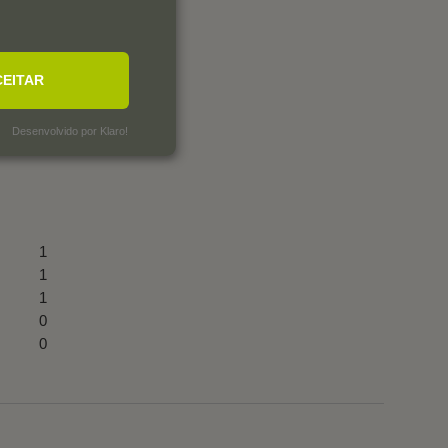
CEITAR
Desenvolvido por Klaro!
1
1
1
0
0