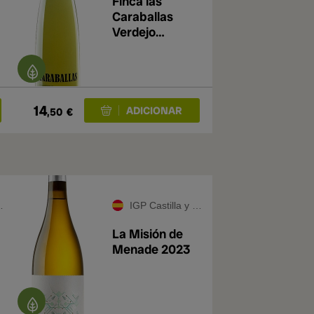
Finca las
Caraballas
Verdejo
4
Ecológico 2024
14
,50
€
IGP Castilla y León
La Misión de
Menade 2023