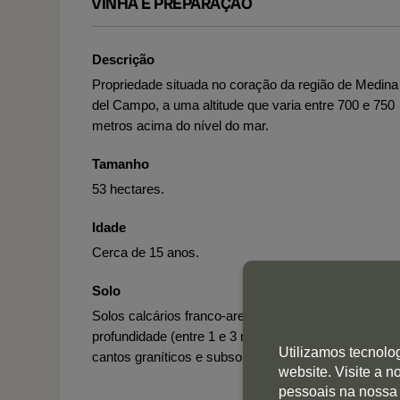
VINHA E PREPARAÇÃO
Descrição
Propriedade situada no coração da região de Medina
del Campo, a uma altitude que varia entre 700 e 750
metros acima do nível do mar.
Tamanho
53 hectares.
Idade
Cerca de 15 anos.
Solo
Solos calcários franco-arenosos de grande
profundidade (entre 1 e 3 metros), salpicados por
Utilizamos tecnolo
cantos graníticos e subsolos argilosos.
website. Visite a 
pessoais na nossa