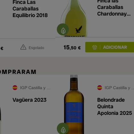
Finca las
Finca Las
Caraballas
Caraballas
Chardonnay
Equilibrio 2018
Ecológico 202
15
,50
€
€
Esgotado
COMPRARAM
IGP Castilla y León
IGP Castilla y León
Vagüera 2023
Belondrade
Quinta
Apolonia 2025