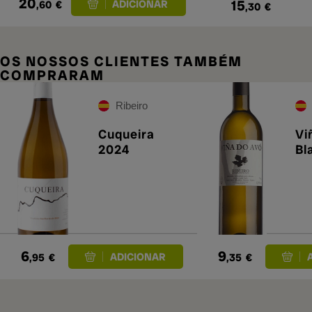
20
15
,60
€
,30
€
OS NOSSOS CLIENTES TAMBÉM
COMPRARAM
Ribeiro
Cuqueira
Vi
2024
Bl
6
9
,95
€
,35
€