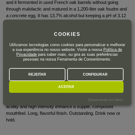
and it fermented in used French oak barrels without going
through malolactic and matured in a 1,200-liter oak foudre and
a concrete egg. It has 13.7% alcohol but keeping a pH of 3.12
and 6.3 grams of acidity. It has a spicier and smokier nose
without excess, showing ripeness and a balsamic profile, with
COOKIES
notes of bay leaf, pollen and beeswax. It has a round and
fleshy mouthfeel that is tasty, chalky and balanced and fresher
Utilizamos tecnologias como cookies para personalizar e melhorar
than the 2021. It's evolving quite slowly and should improve
a sua experiência no nosso website. Visite a nossa
Política de
Privacidade
para saber mais, ou gira as suas preferências
with time in bottle. 2,184 bottles produced. It was bottled in
pessoais na nossa Ferramenta de Consentimento.
December 2023. They might not release the 2023, as this will
not be produced every year.
REJEITAR
CONFIGURAR
James Suckling:
Very good depth with a prominent wet-stone layer to the
ACEITAR
roasted almonds, seashells and quince. Pretty concentrated
and textured on the palate with medium to full body. Medium
Desenvolvido por Klaro!
acidity and high intensity enhance a supple, composed
mouthfeel. Long, flavorful finish. Outstanding. Drink now or
hold.