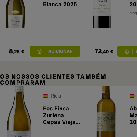
Blanca 2025
20
Magn
8
72
,25
€
,40
€
OS NOSSOS CLIENTES TAMBÉM
COMPRARAM
Rioja
Fos Finca
Ab
Zuriena
Ma
Cepas Viejas
20
e 2020