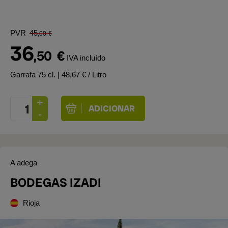
PVR
45
,00
€
36
,50
€
IVA incluído
Garrafa 75 cl.
| 48,67 € / Litro
A adega
BODEGAS IZADI
Rioja