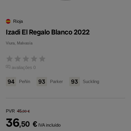
Rioja
Izadi El Regalo Blanco 2022
Viura, Malvasía
avaliações 0
94
93
93
Peñín
Parker
Suckling
PVR
45
,00
€
36
,50
€
IVA incluído