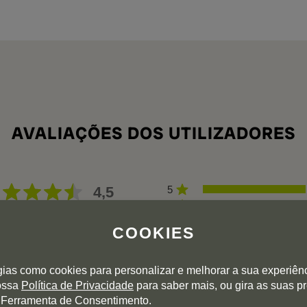
AVALIAÇÕES DOS UTILIZADORES
4,5
5
4
3
1 avaliação
COOKIES
2
1
gias como cookies para personalizar e melhorar a sua experiên
Colheitas:
2025
2024
2023
2022
nossa
Política de Privacidade
para saber mais, ou gira as suas p
 Ferramenta de Consentimento.