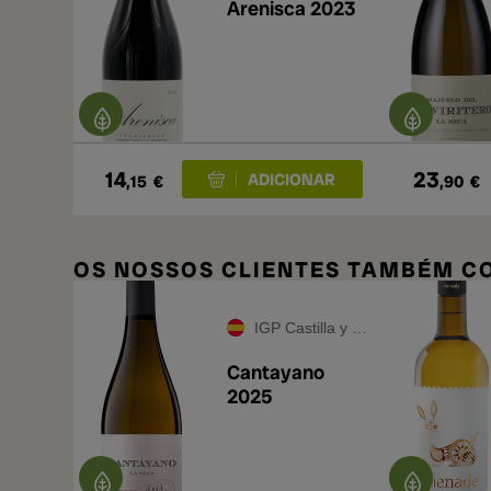
Arenisca 2023
14
23
,15
€
,90
€
OS NOSSOS CLIENTES TAMBÉM 
IGP Castilla y León
Cantayano
2025