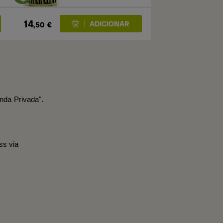
14
,50
€
nda Privada".
ss via