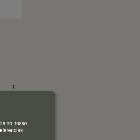
1
0
0
0
0
cia no nosso
referências