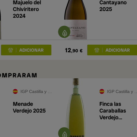
Majuelo del
Cantayano
Chiviritero
2025
2024
12
,90
€
COMPRARAM
IGP Castilla y León
IGP Castilla y León
Menade
Finca las
Verdejo 2025
Caraballas
Verdejo
Ecológico 202