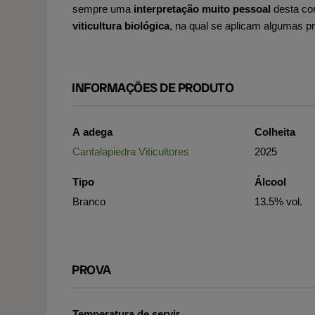
sempre uma
interpretação muito pessoal
desta con
viticultura biológica
, na qual se aplicam algumas p
INFORMAÇÕES DE PRODUTO
A adega
Colheita
Cantalapiedra Viticultores
2025
Tipo
Álcool
Branco
13.5% vol.
PROVA
Temperatura de servir