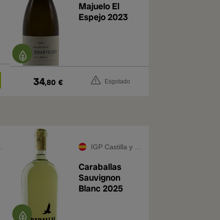
Majuelo El
Espejo 2023
34
,80
€
Esgotado
IGP Castilla y León
Caraballas
Sauvignon
Blanc 2025
4