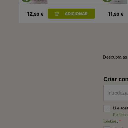
12
11
,90
€
,90
€
Descubra as 
Criar con
Introduza
Li e ace
Política 
Cookies
.