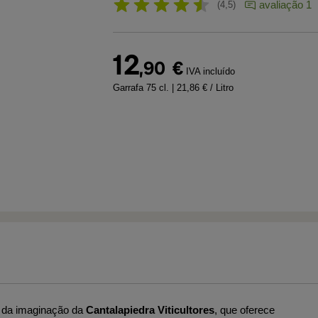
avaliação 1
4,5
12
,90
€
IVA incluído
Garrafa 75 cl.
| 21,86 € / Litro
o da imaginação da
Cantalapiedra Viticultores
, que oferece