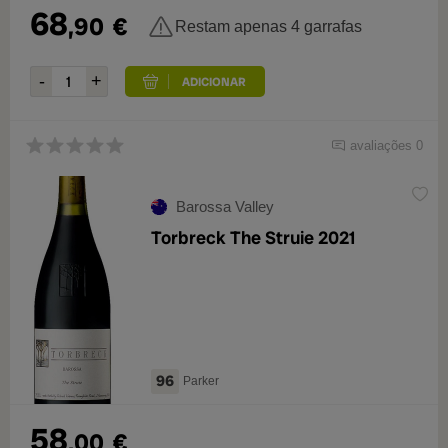
68
,90
€
Restam apenas 4 garrafas
avaliações 0
Barossa Valley
Torbreck The Struie 2021
96
Parker
58
,00
€