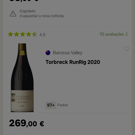
Esgotado
A aguardar a nova colheita
avaliações 2
4,5
Barossa Valley
Torbreck RunRig 2020
97+
Parker
269
,00
€