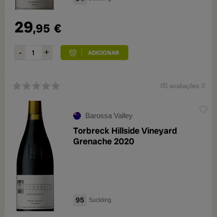
29
,95
€
avaliações 0
Barossa Valley
Torbreck Hillside Vineyard
Grenache 2020
95
Suckling