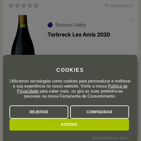
avaliações 0
Barossa Valley
Torbreck Les Amis 2020
COOKIES
95
Parker
Utilizamos tecnologias como cookies para personalizar e melhorar
a sua experiência no nosso website. Visite a nossa
Política de
Privacidade
para saber mais, ou gira as suas preferências
pessoais na nossa Ferramenta de Consentimento.
O vinho já não se encontra disponível
REJEITAR
CONFIGURAR
ACEITAR
avaliações 0
Desenvolvido por Klaro!