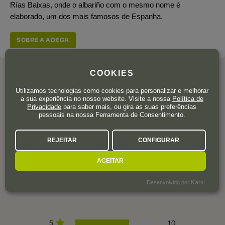
Rías Baixas, onde o albariño com o mesmo nome é
elaborado, um dos mais famosos de Espanha.
SOBRE A ADEGA
COOKIES
Utilizamos tecnologias como cookies para personalizar e melhorar
a sua experiência no nosso website. Visite a nossa
Política de
AVALIAÇÕES DOS
Privacidade
para saber mais, ou gira as suas preferências
pessoais na nossa Ferramenta de Consentimento.
UTILIZADORES
REJEITAR
CONFIGURAR
4,4
ACEITAR
14 avaliações
Desenvolvido por Klaro!
5
10