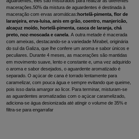
aguardentes, eles são misturados para realizar as diferentes
macerações.50% da mistura de aguardentes é destinada à
maceração com ervas aromáticas:
hortelã-pimenta, flor de
laranjeira, erva-luisa, anis em grão, coentro, manjericão,
alcaçuz moído, hortelã-pimenta, casca de laranja, chá
preto, noz-moscada e canela
. A outra metade é macerada
com ameixas, destacando-se a variedade Mirabel, originária
do sul da Galiza, que lhe confere um aroma e sabor únicos e
peculiares. Durante 4 meses, as macerações são mantidas
em movimento suave, lento e constante e, uma vez adquirido
o aroma e sabor desejados, o aguardente aromatizado é
separado. O açúcar de cana é torrado lentamente para
caramelizar, com pouca água e sempre evitando que queime,
pois isso daria amargor ao licor. Para terminar, misturam-se
as aguardentes aromatizadas com o açúcar caramelizado,
adiciona-se água desionizada até atingir o volume de 35% e
filtra-se para engarrafar