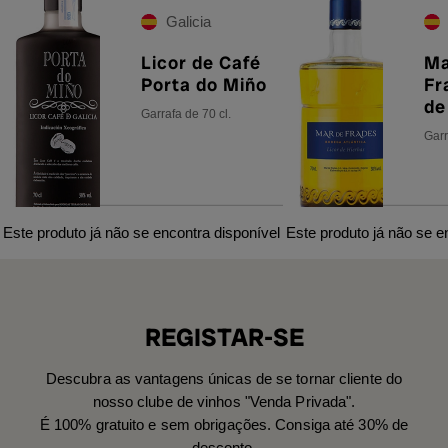
Galicia
Licor de Café
Ma
Porta do Miño
Fr
de
Garrafa de 70 cl.
Garr
Este produto já não se encontra disponível
Este produto já não se e
REGISTAR-SE
Descubra as vantagens únicas de se tornar cliente do
nosso clube de vinhos "Venda Privada".
É 100% gratuito e sem obrigações. Consiga até 30% de
desconto.