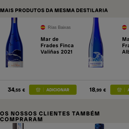
MAIS PRODUTOS DA MESMA DESTILARIA
Rías Baixas
Mar de
Ma
Frades Finca
Fr
Valiñas 2021
Al
34
18
,55
€
,99
€
OS NOSSOS CLIENTES TAMBÉM
COMPRARAM