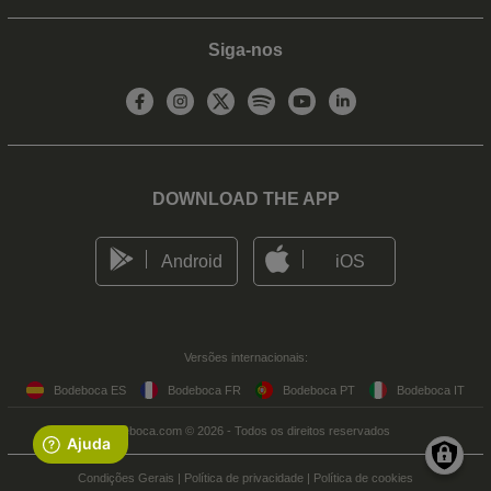
Siga-nos
DOWNLOAD THE APP
Android
iOS
Versões internacionais:
Bodeboca ES
Bodeboca FR
Bodeboca PT
Bodeboca IT
Bodeboca.com © 2026 - Todos os direitos reservados
Condições Gerais
|
Política de privacidade
|
Política de cookies