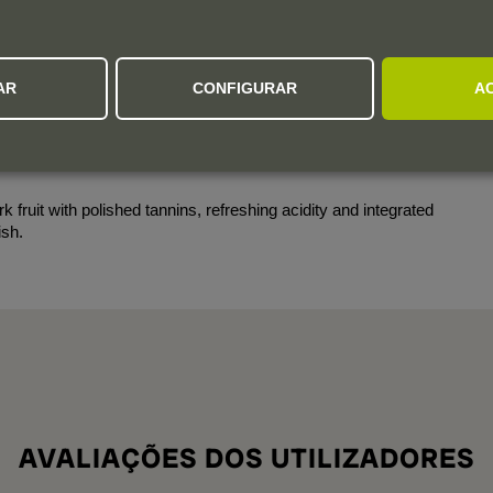
AR
CONFIGURAR
A
ja Oriental, this comes from a couple of parcels in the
 balanced, it has nicely understated oak, granular tannins, a
. 2026-32.
fruit with polished tannins, refreshing acidity and integrated
ish.
AVALIAÇÕES DOS UTILIZADORES