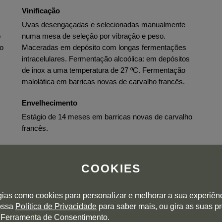
Vinificação
Uvas desengaçadas e selecionadas manualmente
o
numa mesa de seleção por vibração e peso.
do
Maceradas em depósito com longas fermentações
intracelulares. Fermentação alcoólica: em depósitos
de inox a uma temperatura de 27 ºC. Fermentação
malolática em barricas novas de carvalho francês.
Envelhecimento
Estágio de 14 meses em barricas novas de carvalho
francês.
Engarrafamento
Sem clarificar nem filtrar.
COOKIES
gias como cookies para personalizar e melhorar a sua experiên
nossa
Política de Privacidade
para saber mais, ou gira as suas p
 Ferramenta de Consentimento.