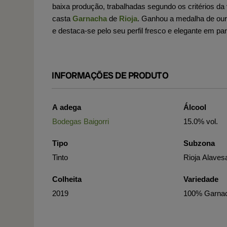
baixa produção, trabalhadas segundo os critérios da 
casta
Garnacha
de
Rioja
. Ganhou a medalha de ou
e destaca-se pelo seu perfil fresco e elegante em par
INFORMAÇÕES DE PRODUTO
A adega
Álcool
Bodegas Baigorri
15.0% vol.
Tipo
Subzona
Tinto
Rioja Alaves
Colheita
Variedade
2019
100% Garna