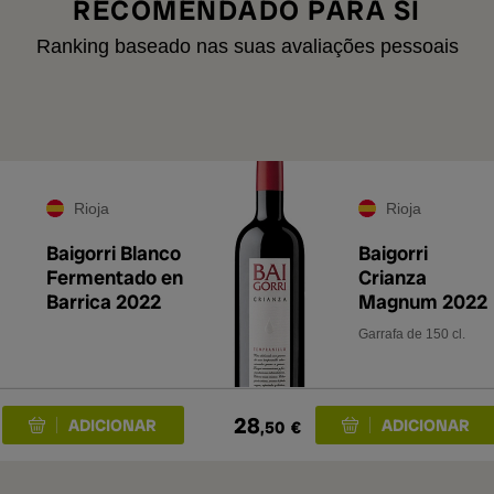
RECOMENDADO PARA SI
Ranking baseado nas suas avaliações pessoais
Rioja
Rioja
Baigorri Blanco
Baigorri
Fermentado en
Crianza
Barrica 2022
Magnum 2022
Garrafa de 150 cl.
28
,50
€