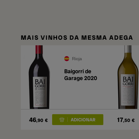
MAIS VINHOS DA MESMA ADEGA
Rioja
Baigorri de
Garage 2020
46
17
,90
€
,50
€