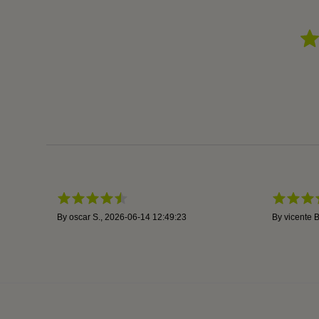
By
oscar S.
,
2026-06-14 12:49:23
By
vicente B