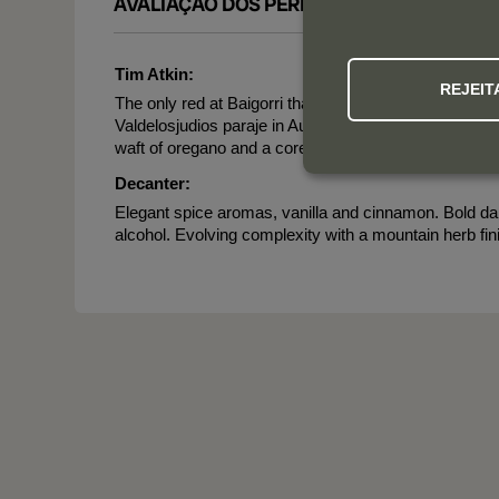
AVALIAÇÃO DOS PERITOS
Tim Atkin:
REJEIT
The only red at Baigorri that uses grapes from the Rio
Valdelosjudios paraje in Ausejo. Fresh, juicy and well
waft of oregano and a core of plum and pomegranate
Decanter:
Elegant spice aromas, vanilla and cinnamon. Bold dark 
alcohol. Evolving complexity with a mountain herb fin