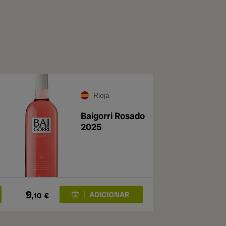
Rioja
Baigorri Rosado
2025
9
,10
€