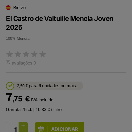
Bierzo
El Castro de Valtuille Mencía Joven
2025
100% Mencía
avaliações 0
7
para 6 unidades ou mais.
x6
,50
€
7
,75
€
IVA incluído
Garrafa 75 cl.
| 10,33 € / Litro