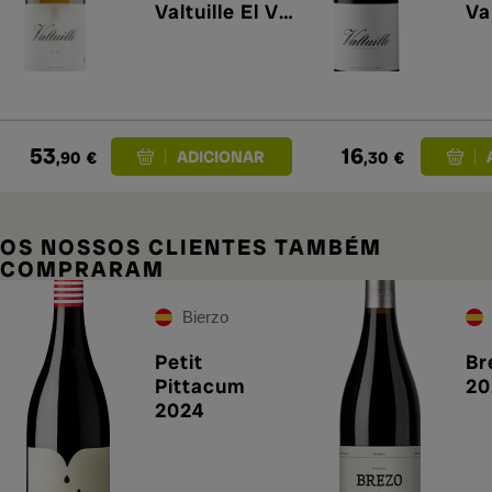
Valtuille El Val
Va
Godello 2023
de
53
16
,90
€
,30
€
OS NOSSOS CLIENTES TAMBÉM
COMPRARAM
Bierzo
Petit
Br
Pittacum
20
2024