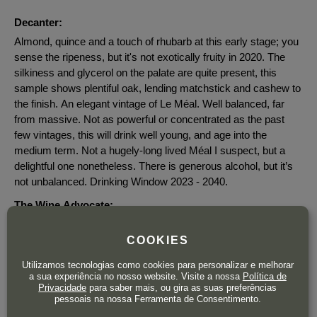
Decanter:
Almond, quince and a touch of rhubarb at this early stage; you
sense the ripeness, but it's not exotically fruity in 2020. The
silkiness and glycerol on the palate are quite present, this
sample shows plentiful oak, lending matchstick and cashew to
the finish. An elegant vintage of Le Méal. Well balanced, far
from massive. Not as powerful or concentrated as the past
few vintages, this will drink well young, and age into the
medium term. Not a hugely-long lived Méal I suspect, but a
delightful one nonetheless. There is generous alcohol, but it’s
not unbalanced. Drinking Window 2023 - 2040.
The Wine Advocate:
This relatively warm, early-ripening terroir has yielded a wine
that's full-bodied yet with an almost custard-like silky texture.
COOKIES
Toasted grain, lemon custard, crushed stone, pear and melon
Utilizamos tecnologias como cookies para personalizar e melhorar
notes mingle easily on the nose of Chapoutier's 2020 Ermitage
a sua experiência no nosso website. Visite a nossa
Política de
le Méal Blanc. The long, zesty finish is marked by a slight hint
Privacidade
para saber mais, ou gira as suas preferências
pessoais na nossa Ferramenta de Consentimento.
of bitterness that seems to come into this parcellaire from time