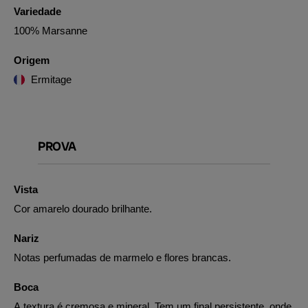
Variedade
100% Marsanne
Origem
Ermitage
PROVA
Vista
Cor amarelo dourado brilhante.
Nariz
Notas perfumadas de marmelo e flores brancas.
Boca
A textura é cremosa e mineral. Tem um final persistente, onde