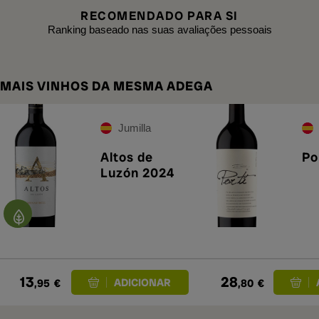
RECOMENDADO PARA SI
Ranking baseado nas suas avaliações pessoais
MAIS VINHOS DA MESMA ADEGA
Jumilla
Altos de
Po
Luzón 2024
13
28
,95
€
,80
€