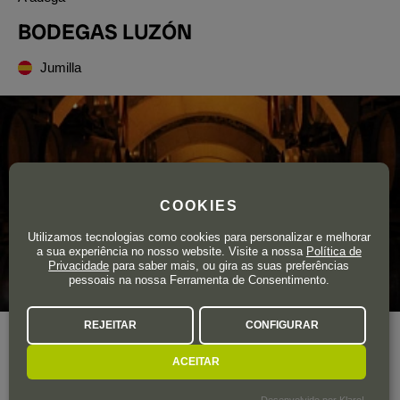
BODEGAS LUZÓN
Jumilla
COOKIES
Utilizamos tecnologias como cookies para personalizar e melhorar
a sua experiência no nosso website. Visite a nossa
Política de
Privacidade
para saber mais, ou gira as suas preferências
pessoais na nossa Ferramenta de Consentimento.
REJEITAR
CONFIGURAR
Ano de fundação
1916
Área total de vinha
350 ha.
ACEITAR
Produção Total
2.500.000 garrafas
Desenvolvido por Klaro!