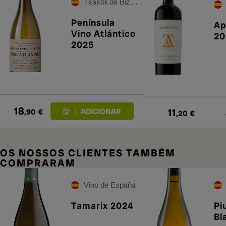
Txakoli de Bizkaia
Península
Ap
Vino Atlántico
20
2025
18
11
,90
€
,20
€
OS NOSSOS CLIENTES TAMBÉM
COMPRARAM
Vino de España
Tamarix 2024
Pi
Bl