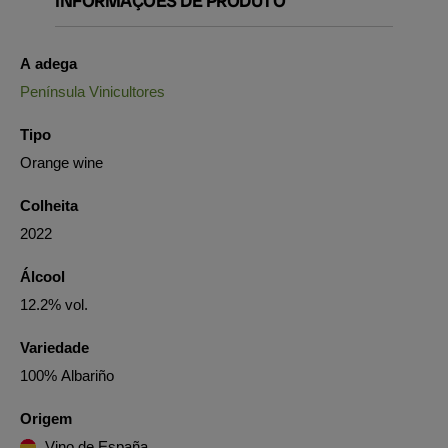
INFORMAÇÕES DE PRODUTO
A adega
Península Vinicultores
Tipo
Orange wine
Colheita
2022
Álcool
12.2% vol.
Variedade
100% Albariño
Origem
Vino de España