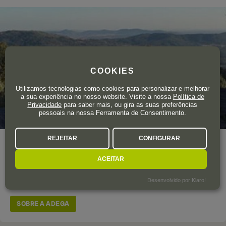
COOKIES
Utilizamos tecnologias como cookies para personalizar e melhorar
a sua experiência no nosso website. Visite a nossa
Política de
Privacidade
para saber mais, ou gira as suas preferências
pessoais na nossa Ferramenta de Consentimento.
REJEITAR
CONFIGURAR
Esta empresa foi fundada em 2016 por um grupo de grandes
nomes do setor, entre os quais os Master of Wine
Andreas
ACEITAR
Kubach e Sam Harrop
, o enólogo basco
Gorka Izagirre
e o
empresário
Jesús Cantarero
.
Desenvolvido por Klaro!
SOBRE A ADEGA