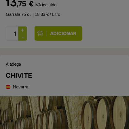
13
,75
€
IVA incluído
Garrafa 75 cl.
| 18,33 € / Litro
A adega
CHIVITE
Navarra