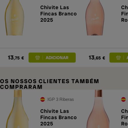
Chivite Las
Ch
Fincas Branco
Fi
2025
Ro
13
13
,75
€
,65
€
OS NOSSOS CLIENTES TAMBÉM
COMPRARAM
IGP 3 Riberas
Chivite Las
Ch
Fincas Branco
Fi
2025
Ro