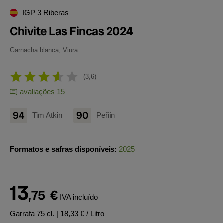
IGP 3 Riberas
Chivite Las Fincas 2024
Garnacha blanca, Viura
3,6
avaliações 15
94
90
Tim Atkin
Peñín
Formatos e safras disponíveis:
2025
13
,75
€
IVA incluído
Garrafa 75 cl.
| 18,33 € / Litro