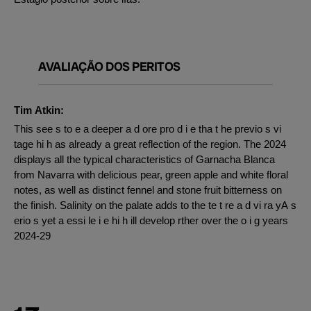
AVALIAÇÃO DOS PERITOS
Tim Atkin:
This see s to e a deeper a d ore pro d i e tha t he previo s vi
tage hi h as already a great reflection of the region. The 2024
displays all the typical characteristics of Garnacha Blanca
from Navarra with delicious pear, green apple and white floral
notes, as well as distinct fennel and stone fruit bitterness on
the finish. Salinity on the palate adds to the te t re a d vi ra yA s
erio s yet a essi le i e hi h ill develop rther over the o i g years
2024-29