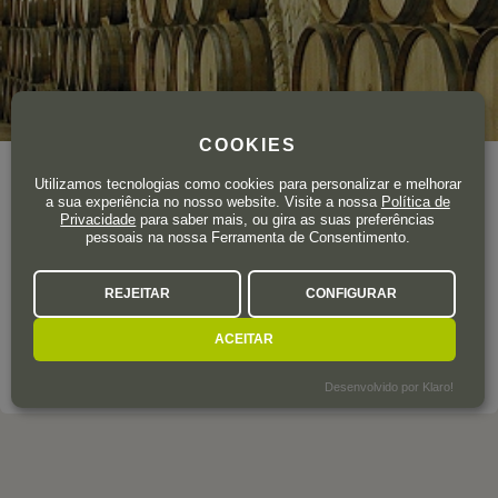
COOKIES
Ano de fundação
1647
Utilizamos tecnologias como cookies para personalizar e melhorar
Área total de vinha
120 ha.
a sua experiência no nosso website. Visite a nossa
Política de
Privacidade
para saber mais, ou gira as suas preferências
pessoais na nossa Ferramenta de Consentimento.
A ligação da família Chivite ao vinho remonta a 1647. É o que
atesta um documento notarial através do qual Juan Chivite
REJEITAR
CONFIGURAR
Frías e a sua cunhada solicitaram um empréstimo, dando
como garantia uma vinha e uma adega.
ACEITAR
SOBRE A ADEGA
Desenvolvido por Klaro!