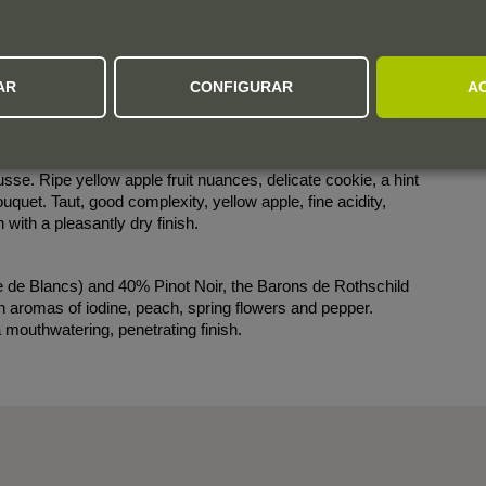
of toast here. A seriously structured wine with a firm core and
AR
CONFIGURAR
A
mpressive balance at the surprisingly long finish. 60%
 wines from a perpetual solera. Drink now.
sse. Ripe yellow apple fruit nuances, delicate cookie, a hint
quet. Taut, good complexity, yellow apple, fine acidity,
with a pleasantly dry finish.
 de Blancs) and 40% Pinot Noir, the Barons de Rothschild
h aromas of iodine, peach, spring flowers and pepper.
 mouthwatering, penetrating finish.