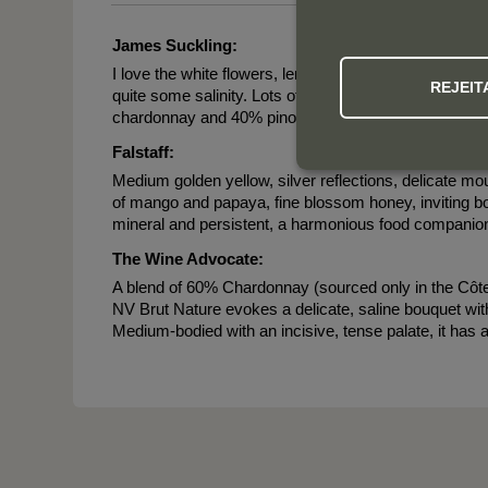
James Suckling:
I love the white flowers, lemon cream and just a hint 
REJEIT
quite some salinity. Lots of dried herbs at the end. I
chardonnay and 40% pinot noir including 40% reserve
Falstaff:
Medium golden yellow, silver reflections, delicate mou
of mango and papaya, fine blossom honey, inviting bou
mineral and persistent, a harmonious food companion 
The Wine Advocate:
A blend of 60% Chardonnay (sourced only in the Côte
NV Brut Nature evokes a delicate, saline bouquet wit
Medium-bodied with an incisive, tense palate, it has a