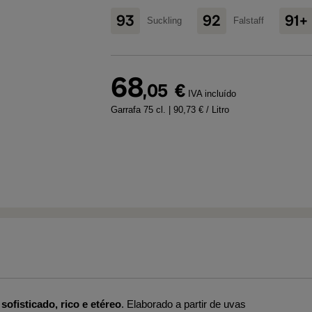
93
92
91+
Suckling
Falstaff
68
,05
€
IVA incluído
Garrafa 75 cl.
| 90,73 € / Litro
l
sofisticado, rico e etéreo
. Elaborado a partir de uvas