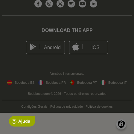
DOWNLOAD THE APP
Android
iOS
Versões internacionais:
Bodeboca ES
Bodeboca FR
Bodeboca PT
Bodeboca IT
Bodeboca.com © 2026 - Todos os direitos reservados
Condições Gerais
|
Política de privacidade
|
Política de cookies