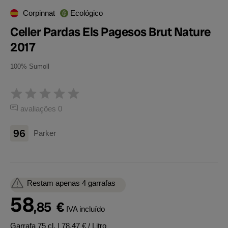
Corpinnat
Ecológico
Celler Pardas Els Pagesos Brut Nature
2017
100% Sumoll
avaliações 0
96
Parker
Restam apenas 4 garrafas
58
,85
€
IVA incluído
Garrafa 75 cl.
| 78,47 € / Litro