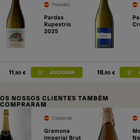
Penedés
Pardas
Pa
Rupestris
Cr
2025
11
18
,90
€
,50
€
OS NOSSOS CLIENTES TAMBÉM
COMPRARAM
Corpinnat
Gramona
Me
Imperial Brut
Na