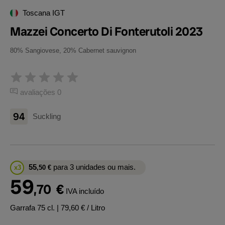
Toscana IGT
Mazzei Concerto Di Fonterutoli 2023
80% Sangiovese, 20% Cabernet sauvignon
avaliações 0
94
Suckling
55
para 3 unidades ou mais.
x3
,50
€
59
,70
€
IVA incluído
Garrafa 75 cl.
| 79,60 € / Litro