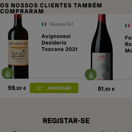
OS NOSSOS CLIENTES TAMBÉM
COMPRARAM
Toscana IGT
Avignonesi
Fo
Desiderio
Ro
Toscana 2021
Mo
Al
59
51
,20
€
,30
€
REGISTAR-SE