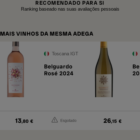
RECOMENDADO PARA SI
Ranking baseado nas suas avaliações pessoais
MAIS VINHOS DA MESMA ADEGA
Toscana IGT
Belguardo
Be
Rosé 2024
20
13
26
,80
€
,15
€
Esgotado