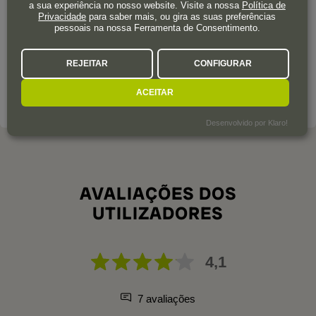
a sua experiência no nosso website. Visite a nossa
Política de
Privacidade
para saber mais, ou gira as suas preferências
Félix Martínez Lacuesta e os seus irmãos começaram a
pessoais na nossa Ferramenta de Consentimento.
vender vinhos e refrigerantes na rua Vega, em Haro. Corria o
ano de 1895 e, desde essa data, a adega Martínez Lacuesta
REJEITAR
CONFIGURAR
pertence, única e exclusivamente, a esta família.
ACEITAR
SOBRE A ADEGA
Desenvolvido por Klaro!
AVALIAÇÕES DOS
UTILIZADORES
4,1
7 avaliações