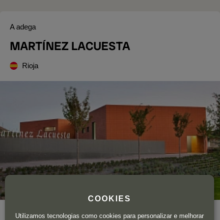
A adega
MARTÍNEZ LACUESTA
Rioja
COOKIES
Ano de fundação
1895
Utilizamos tecnologias como cookies para personalizar e melhorar