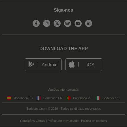
Siga-nos
DOWNLOAD THE APP
Android
iOS
Versões internacionais:
Bodeboca ES
Bodeboca FR
Bodeboca PT
Bodeboca IT
Bodeboca.com © 2026 - Todos os direitos reservados
Condições Gerais
|
Política de privacidade
|
Política de cookies