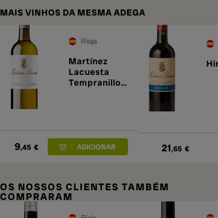
MAIS VINHOS DA MESMA ADEGA
Rioja
Martínez
Hi
Lacuesta
Tempranillo
Blanco 2025
9
21
,45
€
,65
€
OS NOSSOS CLIENTES TAMBÉM
COMPRARAM
Rioja